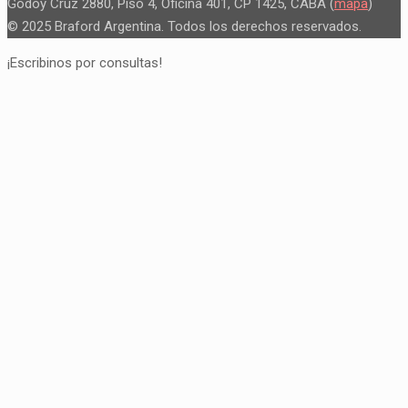
Godoy Cruz 2880, Piso 4, Oficina 401, CP 1425, CABA (
mapa
)
© 2025 Braford Argentina. Todos los derechos reservados.
¡Escribinos por consultas!