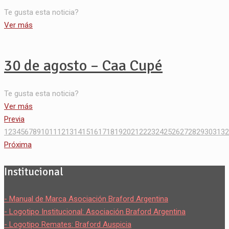
Te gusta esta noticia?
Ver más
30 de agosto – Caa Cupé
Te gusta esta noticia?
Ver más
Previa
1
2
3
4
5
6
7
8
9
10
11
12
13
14
15
16
17
18
19
20
21
22
23
24
25
26
27
28
29
30
31
32
Próxima
Institucional
- Manual de Marca Asociación Braford Argentina
- Logotipo Institucional: Asociación Braford Argentina
- Logotipo Remates: Braford Auspicia