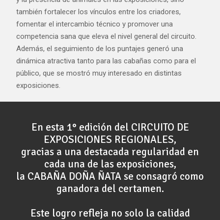
también fortalecer los vínculos entre los criadores,
fomentar el intercambio técnico y promover una
competencia sana que eleva el nivel general del circuito.
Además, el seguimiento de los puntajes generó una
dinámica atractiva tanto para las cabañas como para el
público, que se mostró muy interesado en distintas
exposiciones.
En esta 1° edición del CIRCUITO DE
EXPOSICIONES REGIONALES,
gracias a una destacada regularidad en
cada una de las exposiciones,
la CABAÑA DOÑA ÑATA se consagró como
ganadora del certamen.
Este logro refleja no solo la calidad