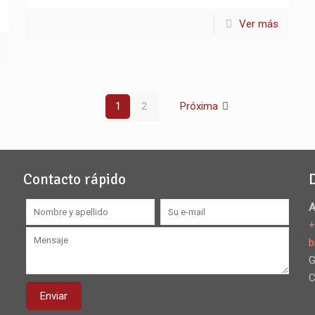
Ver más
1
2
Próxima
Contacto rápido
A
+
b
G
C