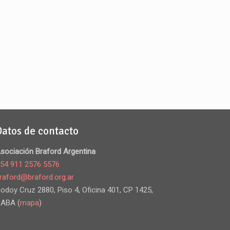
Datos de contacto
sociación Braford Argentina
54 911 2576 5576
raford@braford.org.ar
odoy Cruz 2880, Piso 4, Oficina 401, CP 1425,
ABA (
mapa
)