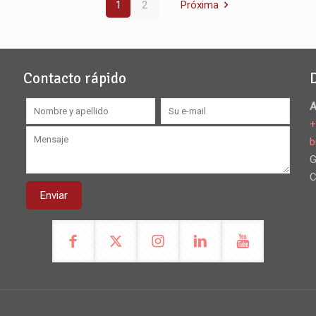
1
2
Próxima
Contacto rápido
A
+
b
G
C