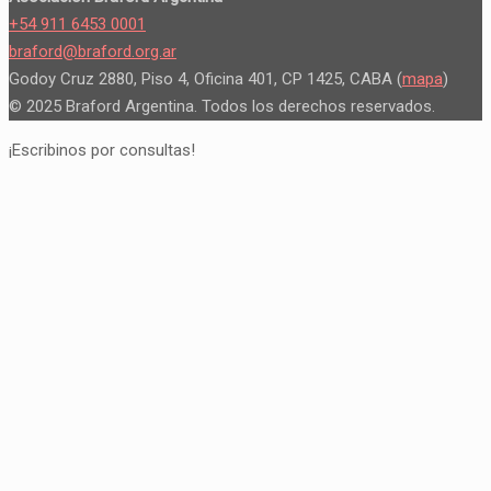
+54 911 6453 0001
braford@braford.org.ar
Godoy Cruz 2880, Piso 4, Oficina 401, CP 1425, CABA (
mapa
)
© 2025 Braford Argentina. Todos los derechos reservados.
¡Escribinos por consultas!