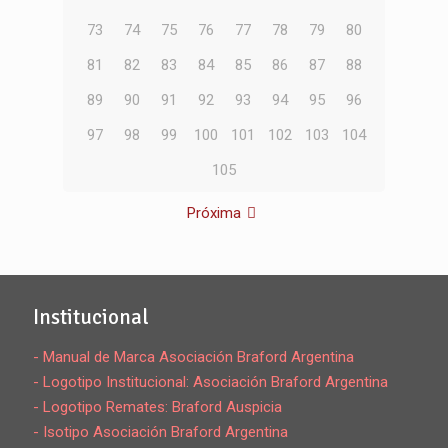
73
74
75
76
77
78
79
80
81
82
83
84
85
86
87
88
89
90
91
92
93
94
95
96
97
98
99
100
101
102
103
104
105
Próxima
Institucional
- Manual de Marca Asociación Braford Argentina
- Logotipo Institucional: Asociación Braford Argentina
- Logotipo Remates: Braford Auspicia
- Isotipo Asociación Braford Argentina