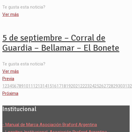
Te gusta esta noticia?
Ver más
5 de septiembre – Corral de
Guardia – Bellamar – El Bonete
Te gusta esta noticia?
Ver más
Previa
1
2
3
4
5
6
7
8
9
10
11
12
13
14
15
16
17
18
19
20
21
22
23
24
25
26
27
28
29
30
31
32
Próxima
Institucional
- Manual de Marca Asociación Braford Argentina
- Logotipo Institucional: Asociación Braford Argentina