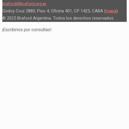
braford@braford.org.ar
Godoy Cruz 2880, Piso 4, Oficina 401, CP 1425, CABA (
mapa
)
© 2025 Braford Argentina. Todos los derechos reservados.
¡Escribinos por consultas!