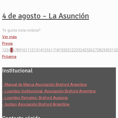
4 de agosto – La Asunción
Te gusta esta noticia?
Ver más
Previa
1
2
3
4
5
6
7
8
9
10
11
12
13
14
15
16
17
18
19
20
21
22
23
24
25
26
27
28
29
30
31
32
Próxima
Institucional
- Manual de Marca Asociación Braford Argentina
- Logotipo Institucional: Asociación Braford Argentina
- Logotipo Remates: Braford Auspicia
- Isotipo Asociación Braford Argentina