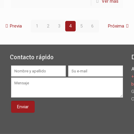
Ver más
Previa
1
2
3
4
5
6
Próxima
Contacto rápido
A
+
b
G
C