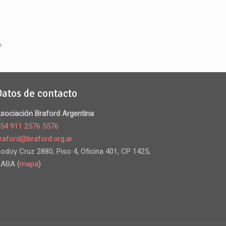
Datos de contacto
sociación Braford Argentina
54 911 2576 5576
raford@braford.org.ar
odoy Cruz 2880, Piso 4, Oficina 401, CP 1425,
ABA (
mapa
)