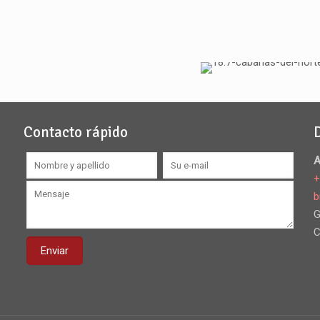
Contacto rápido
A
+
b
G
C